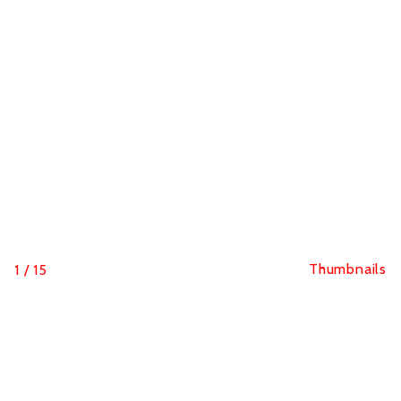
Thumbnails
1
/
15
Morvan X Café du Cycliste