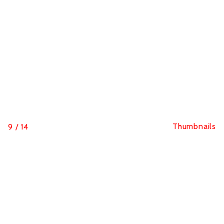
Thumbnails
9
/
14
Les 7 Majeurs